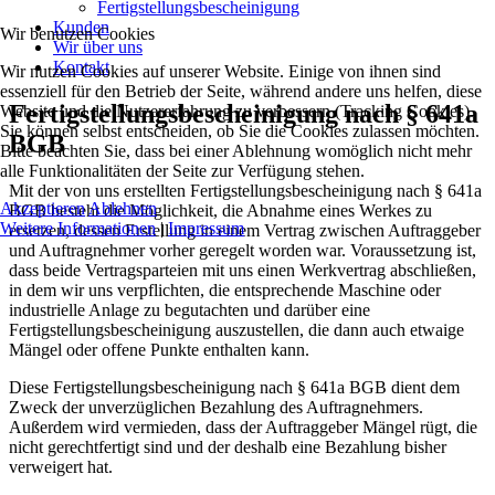
Fertigstellungsbescheinigung
Kunden
Wir benutzen Cookies
Wir über uns
Kontakt
Wir nutzen Cookies auf unserer Website. Einige von ihnen sind
essenziell für den Betrieb der Seite, während andere uns helfen, diese
Fertigstellungsbescheinigung nach § 641a
Website und die Nutzererfahrung zu verbessern (Tracking Cookies).
Sie können selbst entscheiden, ob Sie die Cookies zulassen möchten.
BGB
Bitte beachten Sie, dass bei einer Ablehnung womöglich nicht mehr
alle Funktionalitäten der Seite zur Verfügung stehen.
Mit der von uns erstellten Fertigstellungsbescheinigung nach § 641a
Akzeptieren
Ablehnen
BGB besteht die Möglichkeit, die Abnahme eines Werkes zu
Weitere Informationen
|
Impressum
ersetzen, dessen Erstellung in einem Vertrag zwischen Auftraggeber
und Auftragnehmer vorher geregelt worden war. Voraussetzung ist,
dass beide Vertragsparteien mit uns einen Werkvertrag abschließen,
in dem wir uns verpflichten, die entsprechende Maschine oder
industrielle Anlage zu begutachten und darüber eine
Fertigstellungsbescheinigung auszustellen, die dann auch etwaige
Mängel oder offene Punkte enthalten kann.
Diese Fertigstellungsbescheinigung nach § 641a BGB dient dem
Zweck der unverzüglichen Bezahlung des Auftragnehmers.
Außerdem wird vermieden, dass der Auftraggeber Mängel rügt, die
nicht gerechtfertigt sind und der deshalb eine Bezahlung bisher
verweigert hat.