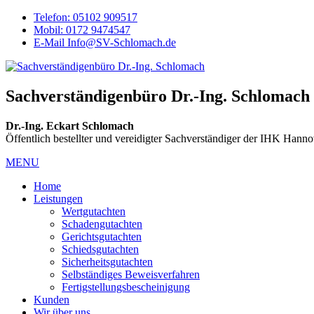
Telefon: 05102 909517
Mobil: 0172 9474547
E-Mail Info@SV-Schlomach.de
Sachverständigenbüro Dr.-Ing. Schlomach
Dr.-Ing. Eckart Schlomach
Öffentlich bestellter und vereidigter Sachverständiger der IHK Hann
MENU
Home
Leistungen
Wertgutachten
Schadengutachten
Gerichtsgutachten
Schiedsgutachten
Sicherheitsgutachten
Selbständiges Beweisverfahren
Fertigstellungsbescheinigung
Kunden
Wir über uns