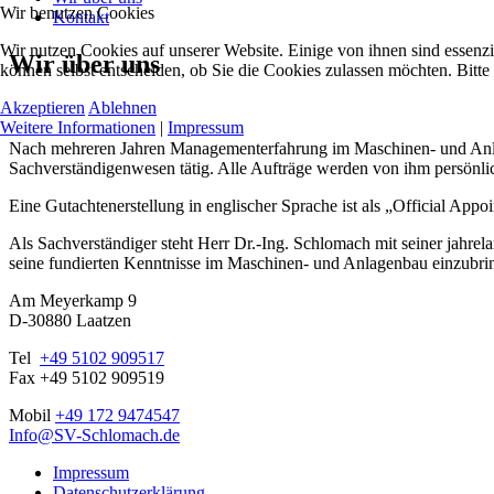
Wir benutzen Cookies
Kontakt
Wir nutzen Cookies auf unserer Website. Einige von ihnen sind essenzi
Wir über uns
können selbst entscheiden, ob Sie die Cookies zulassen möchten. Bitte
Akzeptieren
Ablehnen
Weitere Informationen
|
Impressum
Nach mehreren Jahren Managementerfahrung im Maschinen- und Anlage
Sachverständigenwesen tätig. Alle Aufträge werden von ihm persönlic
Eine Gutachtenerstellung in englischer Sprache ist als „Official Ap
Als Sachverständiger steht Herr Dr.-Ing. Schlomach mit seiner jah
seine fundierten Kenntnisse im Maschinen- und Anlagenbau einzubri
Am Meyerkamp 9
D-30880 Laatzen
Tel
+49 5102 909517
Fax +49 5102 909519
Mobil
+49 172 9474547
Info@SV-Schlomach.de
Impressum
Datenschutzerklärung